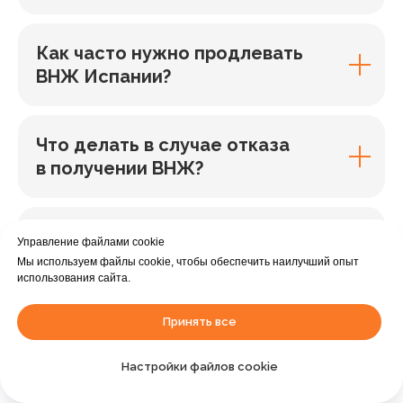
Как часто нужно продлевать
ВНЖ Испании?
Что делать в случае отказа
в получении ВНЖ?
Какие налоги нужно платить
Управление файлами cookie
в Испании с ВНЖ?
Мы используем файлы cookie, чтобы обеспечить наилучший опыт
использования сайта.
Принять все
Какой список документов?
Помогаете ли, если чего-либо
Настройки файлов cookie
не хватает?