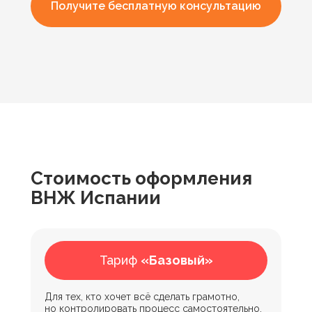
Получите бесплатную консультацию
Стоимость оформления
ВНЖ Испании
Что входит в нашу услугу?
Тариф
«Базовый»
Для тех, кто хочет всё сделать грамотно,
но контролировать процесс самостоятельно.