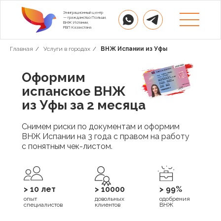
Эмиграционный центр
— гражданство Польши,
ВНЖ Испании,
РВП Казахстана
Главная
/
Услуги в городах
/
ВНЖ Испании из Уфы
Оформим
испанское ВНЖ
из Уфы за 2 месяца
Снимем риски по документам и оформим
ВНЖ Испании на 3 года с правом на работу
с понятным чек-листом.
> 10 лет
> 10000
> 99%
опыт
довольных
одобрения
специалистов
клиентов
ВНЖ