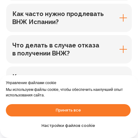
Как часто нужно продлевать
ВНЖ Испании?
Что делать в случае отказа
в получении ВНЖ?
Какие налоги нужно платить
Управление файлами cookie
в Испании с ВНЖ?
Мы используем файлы cookie, чтобы обеспечить наилучший опыт
использования сайта.
Какой список документов?
Принять все
Помогаете ли, если чего-либо
не хватает?
Настройки файлов cookie