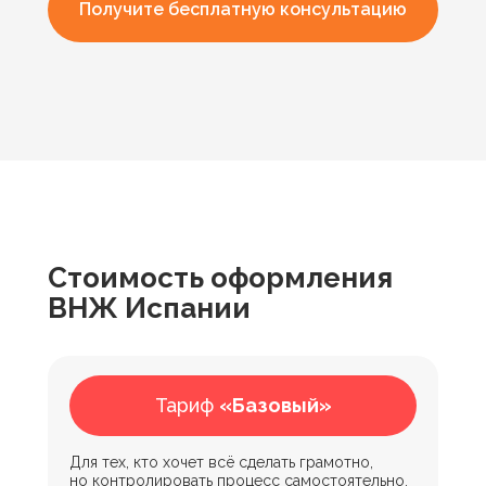
Получите бесплатную консультацию
Стоимость оформления
ВНЖ Испании
Что входит в нашу услугу?
Тариф
«Базовый»
Для тех, кто хочет всё сделать грамотно,
но контролировать процесс самостоятельно.