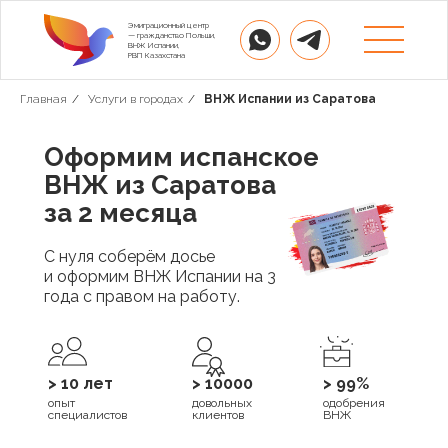
Эмиграционный центр
— гражданство Польши,
ВНЖ Испании,
РВП Казахстана
Главная
/
Услуги в городах
/
ВНЖ Испании из Саратова
Оформим испанское
ВНЖ из Саратова
за 2 месяца
С нуля соберём досье
и оформим ВНЖ Испании на 3
года с правом на работу.
> 10 лет
> 10000
> 99%
опыт
довольных
одобрения
специалистов
клиентов
ВНЖ