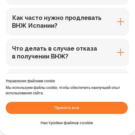
Как часто нужно продлевать
ВНЖ Испании?
Что делать в случае отказа
в получении ВНЖ?
Какие налоги нужно платить
Управление файлами cookie
в Испании с ВНЖ?
Мы используем файлы cookie, чтобы обеспечить наилучший опыт
использования сайта.
Принять все
Какой список документов?
Помогаете ли, если чего-либо
Настройки файлов cookie
не хватает?