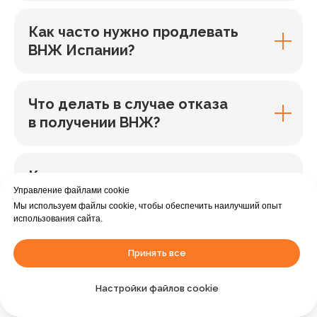
Как часто нужно продлевать
ВНЖ Испании?
Что делать в случае отказа
в получении ВНЖ?
Какие налоги нужно платить
Управление файлами cookie
в Испании с ВНЖ?
Мы используем файлы cookie, чтобы обеспечить наилучший опыт
использования сайта.
Какой список документов?
Принять все
Помогаете ли, если чего-либо
не хватает?
Настройки файлов cookie