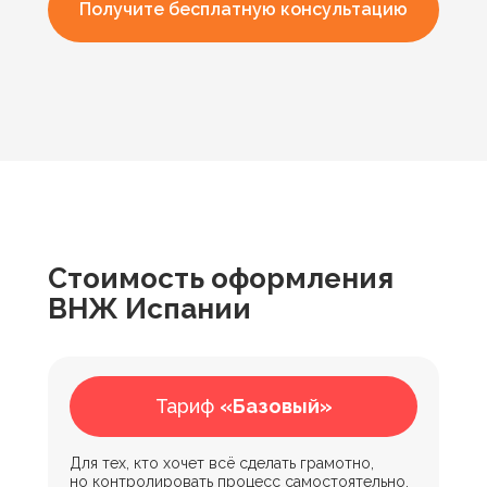
Получите бесплатную консультацию
Стоимость оформления
ВНЖ Испании
Что входит в нашу услугу?
Тариф
«Базовый»
Для тех, кто хочет всё сделать грамотно,
но контролировать процесс самостоятельно.