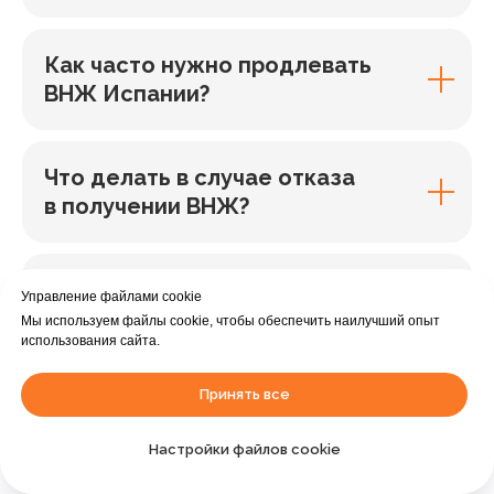
Как часто нужно продлевать
ВНЖ Испании?
Что делать в случае отказа
в получении ВНЖ?
Какие налоги нужно платить
Управление файлами cookie
в Испании с ВНЖ?
Мы используем файлы cookie, чтобы обеспечить наилучший опыт
использования сайта.
Принять все
Какой список документов?
Помогаете ли, если чего-либо
Настройки файлов cookie
не хватает?