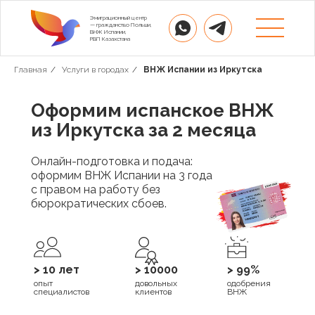
Эмиграционный центр
— гражданство Польши,
ВНЖ Испании,
РВП Казахстана
Главная
/
Услуги в городах
/
ВНЖ Испании из Иркутска
Оформим испанское ВНЖ
из Иркутска за 2 месяца
Онлайн-подготовка и подача:
оформим ВНЖ Испании на 3 года
с правом на работу без
бюрократических сбоев.
> 10 лет
> 10000
> 99%
опыт
довольных
одобрения
специалистов
клиентов
ВНЖ