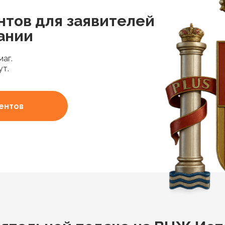
нтов для заявителей
ании
аг.
ут.
ентов