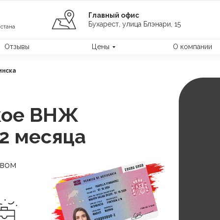
Главный офис
Бухарест, улица Блэнари, 15
стана
Отзывы
Цены
О компании
инска
кое ВНЖ
 2 месяца
авом