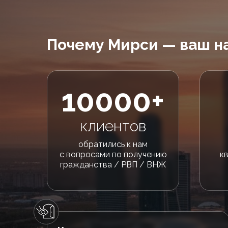
Почему Мирси — ваш н
10000+
клиентов
обратились к нам
с вопросами по получению
к
гражданства / РВП / ВНЖ