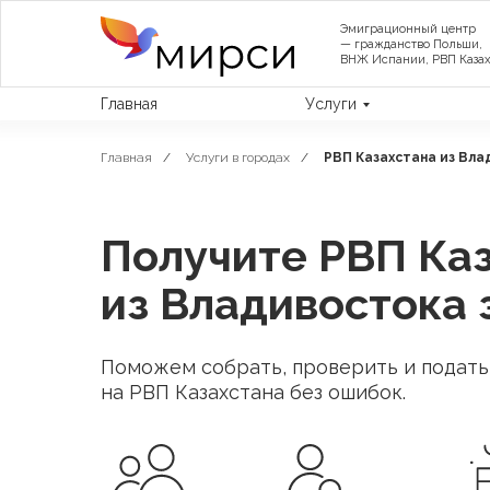
Эмиграционный центр
— гражданство Польши,
ВНЖ Испании, РВП Казах
Главная
Услуги
Главная
/
Услуги в городах
/
РВП Казахстана из Вла
Получите РВП Ка
из Владивостока 
Поможем собрать, проверить и подат
на РВП Казахстана без ошибок.