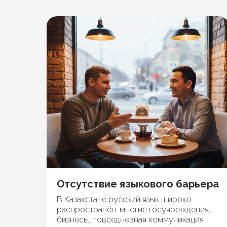
Отсутствие языкового барьера
В Казахстане русский язык широко
распространён: многие госучреждения,
бизнесы, повседневная коммуникация