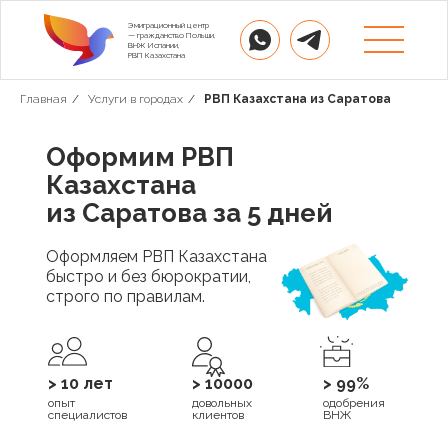
Эмиграционный центр
— гражданство Польши,
ВНЖ Испании,
РВП Казахстана
Главная
/
Услуги в городах
/
РВП Казахстана из Саратова
Оформим РВП
Казахстана
из Саратова за 5 дней
Оформляем РВП Казахстана
быстро и без бюрократии,
строго по правилам.
> 10 лет
> 10000
> 99%
опыт
довольных
одобрения
специалистов
клиентов
ВНЖ