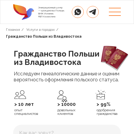
Эмиграционный центр
— гражданство Польши,
ВНЖ Испании,
РВП Казахстана
Главная
/
Услуги в городах
/
Гражданство Польши из Владивостока
Гражданство Польши
из Владивостока
Исследуем генеалогические данные и оценим
вероятность оформления польского статуса.
> 10 лет
> 10000
> 99%
опыт
довольных
одобрения
специалистов
клиентов
гражданства