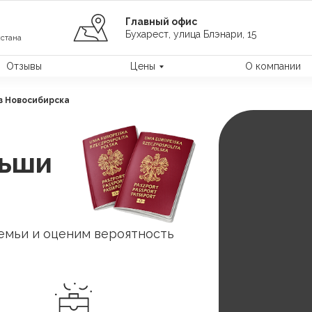
Главный офис
Бухарест, улица Блэнари, 15
стана
Отзывы
Цены
О компании
з Новосибирска
льши
емьи и оценим вероятность