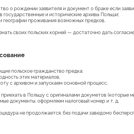
тво о рождении заявителя и документ о браке если заяв
в государственные и исторические архивы Польши;
 и географии проживания возможных предков.
 знать своих польских корней — достаточно дать согласи
асование
ющие польское гражданство предка;
одность этих материалов,
ту с архивом и запускаем основной процесс.
приехать в Польшу с оригиналами докуметов (которые мы
мые документы, оформляем налоговый номер и т. д.
оцедура не продолжается, без подачи заведомо бесперсп