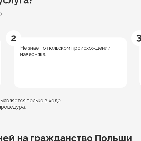
услуга?
о
2
Не знает о польском происхождении
наверняка.
ыявляется только в ходе
процедура.
ней на гражданство Польши