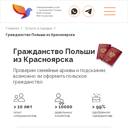
Эмиграционный центр
— гражданство Польши,
ВНЖ Испании,
РВП Казахстана
Главная
/
Услуги в городах
/
Гражданство Польши из Красноярска
Гражданство Польши
из Красноярска
Проверим семейные архивы и подскажем,
возможно ли оформить польское
гражданство.
> 10 лет
> 10000
> 99%
опыт
довольных
одобрения
специалистов
клиентов
гражданства