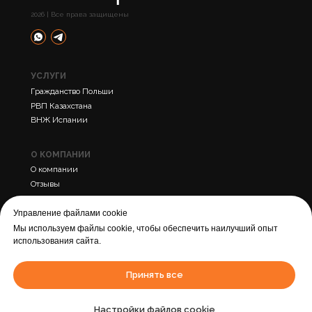
2026 | Все права защищены
УСЛУГИ
Гражданство Польши
РВП Казахстана
ВНЖ Испании
О КОМПАНИИ
О компании
Отзывы
Контакты
Управление файлами cookie
Мы используем файлы cookie, чтобы обеспечить наилучший опыт
ПРОЧЕЕ
использования сайта.
Политика конфиденциальности
Cогласие на обработку персональных данных
Принять все
Города
Статьи
Настройки файлов cookie