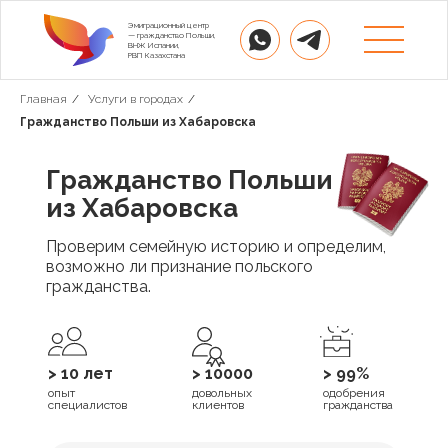
Эмиграционный центр
— гражданство Польши,
ВНЖ Испании,
РВП Казахстана
Главная
/
Услуги в городах
/
Гражданство Польши из Хабаровска
Гражданство Польши
из Хабаровска
Проверим семейную историю и определим,
возможно ли признание польского
гражданства.
> 10 лет
> 10000
> 99%
опыт
довольных
одобрения
специалистов
клиентов
гражданства