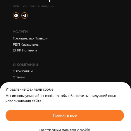
2026 | Все права защищены
УСЛУГИ
Гражданство Польши
РВП Казахстана
ВНЖ Испании
О КОМПАНИИ
О компании
Отзывы
Контакты
Управление файлами cookie
Мы используем файлы cookie, чтобы обеспечить наилучший опыт
ПРОЧЕЕ
использования сайта.
Политика конфиденциальности
Cогласие на обработку персональных данных
Принять все
Города
Статьи
Настройки файлов cookie