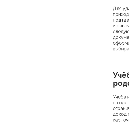
Для уд
приход
подтве
и равн
следую
докуме
оформи
выбира
Учёб
род
Учёба 
на про
ограни
доход 
карточ