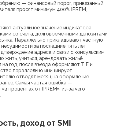
добрению — финансовый порог, привязанный
аявителя просят минимум 400% IPREM,
ряют актуальное значение индикатора
сками со счёта, долговременными депозитами,
 рынка. Параллельно прикладывают частную
 несудимости за последние пять лет
одтверждение адреса и связи с консульским
но жить, учиться, арендовать жильё
на год, после въезда оформляют TIE и,
ьство параллельно инициирует
вителю отводят месяц на оформление
заранее. Самая частая ошибка —
«в процентах от IPREM», из-за чего
.
сть, доход от SMI