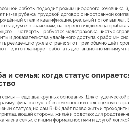
алённой работы подходит режим цифрового кочевника. Зд
ят из-за рубежа: трудовой договор с иностранной компа
рждённый стаж и квалификация, реальный поток выплат. Б
яется двум его значениям; на первого иждивенца прибавл
щего — четверть. Требуется медстраховка, чистые справ
нты и доказательства удалённого доступа к рабочим сист
ть резиденцию уже в стране; этот трек обычно даёт сро
ют те, кто планирует работать дистанционно минимум не
а и семья: когда статус опираетс
ство
и семья — ещё два крупных основания. Для студенческой
грамму, финансовую обеспеченность и полноценную стра
чений статуса, но сам ВНЖ даёт право жить и проходит
приглашающей стороны, жильё и родство; для родственн
ка члена семьи, с иными формальностями и другой логико