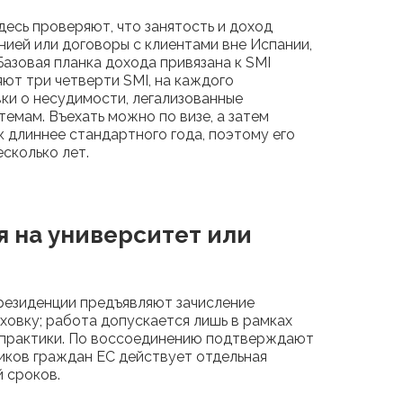
есь проверяют, что занятость и доход
нией или договоры с клиентами вне Испании,
азовая планка дохода привязана к SMI
яют три четверти SMI, на каждого
ки о несудимости, легализованные
емам. Въехать можно по визе, а затем
к длиннее стандартного года, поэтому его
сколько лет.
я на университет или
 резиденции предъявляют зачисление
ховку; работа допускается лишь в рамках
ь практики. По воссоединению подтверждают
иков граждан ЕС действует отдельная
й сроков.