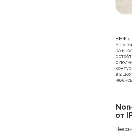
ВНЖ в 
Услови
на ино
остаёт
с полн
контур
а в до
нюансы
Non
от 
Невозм