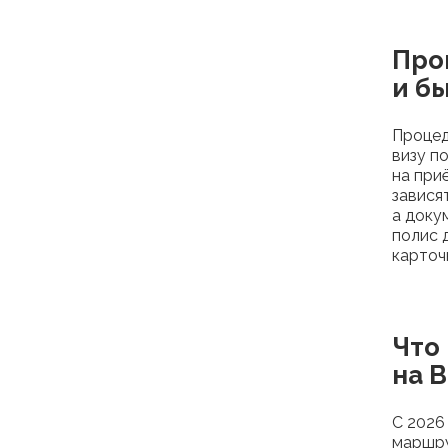
Проц
и б
Процед
визу п
на при
завися
а доку
полис 
карточ
Что
на 
С 2026
маршру