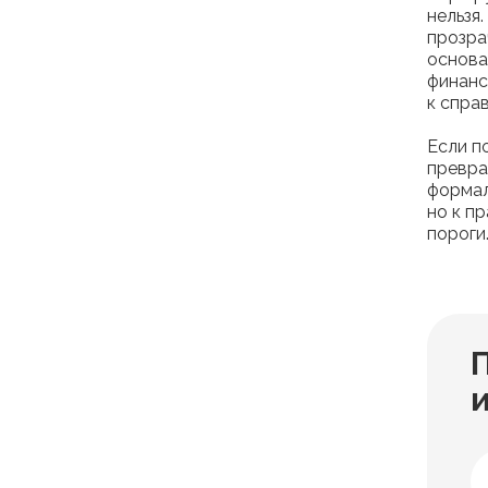
нельзя
прозра
основа
финанс
к спра
Если п
превра
формал
но к п
пороги
и