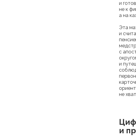
и гото
не к ф
а на к
Эта ма
и счит
пенсие
медстр
с апос
округо
и путе
соблюд
первон
карточ
ориент
не хва
Циф
и п