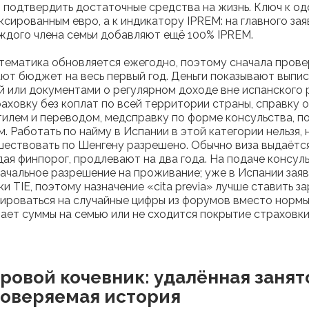
в подтвердить достаточные средства на жизнь. Ключ к о
иксированным евро, а к индикатору IPREM: на главного з
аждого члена семьи добавляют ещё 100% IPREM.
тематика обновляется ежегодно, поэтому сначала прове
ают бюджет на весь первый год. Деньги показывают выпи
й или документами о регулярном доходе вне испанского
аховку без коплат по всей территории страны, справку о
тилем и переводом, медсправку по форме консульства, п
м. Работать по найму в Испании в этой категории нельзя, 
шествовать по Шенгену разрешено. Обычно виза выдаётся 
ая финпорог, продлевают на два года. На подаче консул
ачальное разрешение на проживание; уже в Испании зая
ки TIE, поэтому назначение «cita previa» лучше ставить 
ироваться на случайные цифры из форумов вместо нормы 
тает суммы на семью или не сходится покрытие страховки
ровой кочевник: удалённая занято
роверяемая история