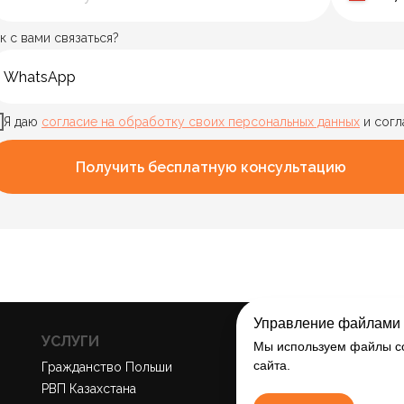
к с вами связаться?
Я даю
согласие на обработку своих персональных данных
и сог
Получить бесплатную консультацию
Управление файлами 
УСЛУГИ
О КОМПАНИИ
Мы используем файлы co
сайта.
О компании
Гражданство Польши
Отзывы
РВП Казахстана