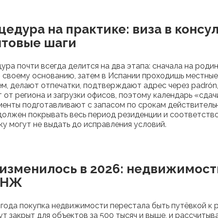
едура на практике: виза в консул
ытовые шаги
ура почти всегда делится на два этапа: сначала на роди
о своему основанию, затем в Испании проходишь местны
ём, делают отпечатки, подтверждают адрес через padrón,
т от региона и загрузки офисов, поэтому календарь «сда
менты подготавливают с запасом по срокам действитель
должен покрывать весь период резиденции и соответство
ку могут не выдать до исправления условий.
 изменилось в 2026: недвижимост
ВНЖ
 года покупка недвижимости перестала быть путёвкой к 
т закрыт для объектов за 500 тысяч и выше, и рассчитыв