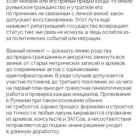
Если человек или его прямые предки когда-то имели
румынское гражданство и утратили его
по причинам, не связанным с личной виной, закон
допускает восстановление. Этот путь ещё
называют репатриацией: государство возвращает
статус тем, чья связь не исчезла, а лишь ослабла из-
за политических событий или миграции.
Важный момент — доказать линию родства
до предка-гражданина и аккуратно замкнуть все
звенья: от старых метрических записей и архивов
до современных актов с одинаковыми
идентификаторами. В ряде случаев допускается
участие потомков до третьего поколения, из-за чего
на первый план выходит грамотная генеалогическая
работа и проверка каждых инициалов. Проживание
в Румынии при таком основании обычно
не требуется, однако процесс формален и строится
на точности: любые лакуны закрываются справками
из архивов, консульств и ЗАГСов, а несоответствия
исправляются до подачи, иначе решение уходит
в длинную доработку.